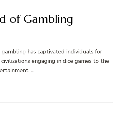
ld of Gambling
gambling has captivated individuals for
civilizations engaging in dice games to the
tertainment. …