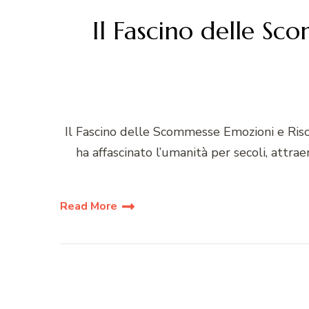
Il Fascino delle S
Il Fascino delle Scommesse Emozioni e Risc
ha affascinato l’umanità per secoli, attra
Read More