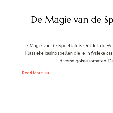
De Magie van de Sp
De Magie van de Speeltafels Ontdek de Werel
klassieke casinospellen die je in fysieke ca
diverse gokautomaten. Da
Read More