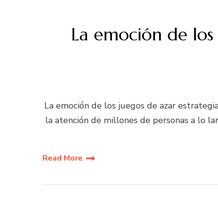
La emoción de los 
La emoción de los juegos de azar estrategia
la atención de millones de personas a lo la
Read More