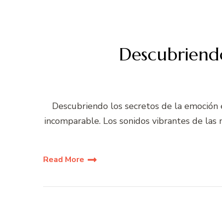
Descubriendo
Descubriendo los secretos de la emoción en
incomparable. Los sonidos vibrantes de las 
Read More