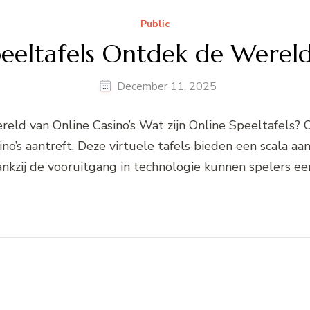
Public
eeltafels Ontdek de Wereld 
December 11, 2025
d van Online Casino’s Wat zijn Online Speeltafels? Onl
sino’s aantreft. Deze virtuele tafels bieden een scala aa
nkzij de vooruitgang in technologie kunnen spelers ee