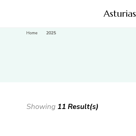
Asturia
Home
2025
Showing
11 Result(s)