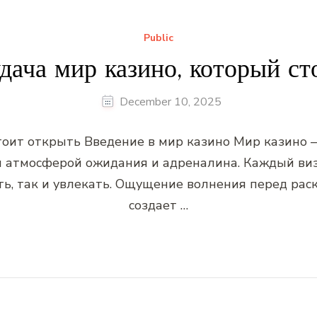
Public
дача мир казино, который ст
December 10, 2025
тоит открыть Введение в мир казино Мир казино –
ая атмосферой ожидания и адреналина. Каждый виз
ть, так и увлекать. Ощущение волнения перед рас
создает …