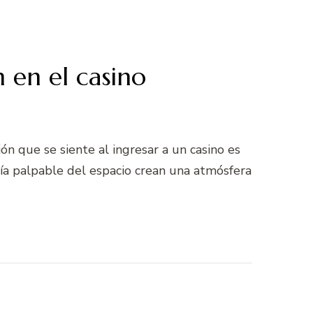
 en el casino
ón que se siente al ingresar a un casino es
gía palpable del espacio crean una atmósfera