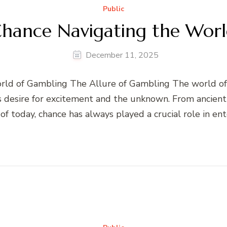
Public
 Chance Navigating the Wor
December 11, 2025
rld of Gambling The Allure of Gambling The world of 
 desire for excitement and the unknown. From ancient 
 of today, chance has always played a crucial role in en